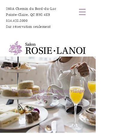
260A Chemin du Bord-du-Lac
Pointe-Claire, QC H9S 4K9
514.428.8000
Sur réservation seulement
Un salon de thé au cœur du village
de Pointe-Claire