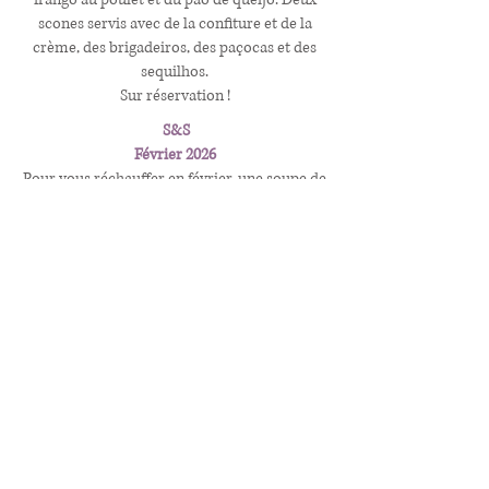
scones servis avec de la confiture et de la
crème, des brigadeiros, des paçocas et des
sequilhos.
Sur réservation !
S&S
Février 2026
Pour vous réchauffer en février, une soupe de
carottes au curcuma avec un croque-
monsieur au bacon.
Servi les mercredis et jeudis sur réservation.